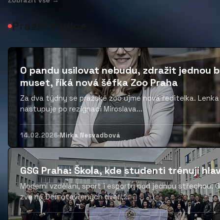
Zobrazit vše →
Pražské ulice
O pandu usilovat nebudu, zdražit jednou
muset, říká nová šéfka Zoo Praha
Za dva týdny se pražské zoo ujme nová ředitelka. Lenka
nastupuje po rezignaci Miroslava...
14.02.2026
Mirka Nesvadbová
GSG Praha: Škola, kde studenti trénují hlav
Moderní vzdělání, sport i esporty pod jednou střechou. 
zve na Den otevřených dveří,...