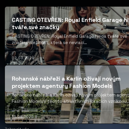
CASTING OTEVŘEN: Royal Enfield Garage h
tváře své značky
CASTING OTEVŘEN: Royal Enfield Garage hledá tváře své
značkyPříležitost, která se nevrací
dvakráthttps://promoteam.royalenfieldgarage.cz/Rekla
Models vám přináší...
02.03.2026
Rohanské nábřeží a Karlín ožívají novým
projektem agentury Fashion Models
Rohanské nábřeží a Karlín ožívají novým projektem agen
Fashion ModelsV těchto atraktivních lokacích vzniknou
profesionální...
15.08.2025