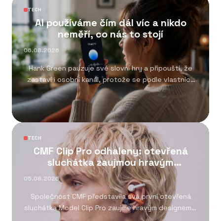
TECH
AI používáme čím dál víc a nikdo
neměří, co nás to stojí
06.08.2026
Hank Green pauzuje své slovní hry a připouští, že
zastaví i osobní kanál, protože se podle vlastních
slov moc opíral...
TECH
CMF Clip Pro odhaleny: otevřená
sluchátka zaujmou hravým
designem a skvělou výdrží
05.08.2026
Společnost CMF představila svá první otevřená
sluchátka Model Clip Pro zaujme hravým designem a
velmi dobrou výdrží Jsou navržena pro pohodlné