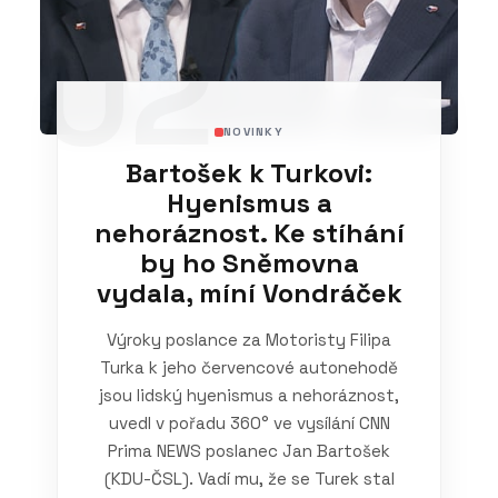
02
NOVINKY
Bartošek k Turkovi:
Hyenismus a
nehoráznost. Ke stíhání
by ho Sněmovna
vydala, míní Vondráček
Výroky poslance za Motoristy Filipa
Turka k jeho červencové autonehodě
jsou lidský hyenismus a nehoráznost,
uvedl v pořadu 360° ve vysílání CNN
Prima NEWS poslanec Jan Bartošek
(KDU-ČSL). Vadí mu, že se Turek stal