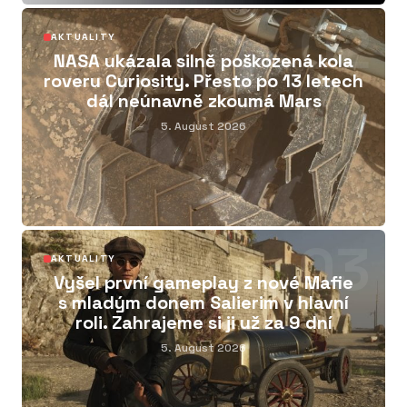
02
AKTUALITY
NASA ukázala silně poškozená kola
roveru Curiosity. Přesto po 13 letech
dál neúnavně zkoumá Mars
5. August 2026
03
AKTUALITY
Vyšel první gameplay z nové Mafie
s mladým donem Salierim v hlavní
roli. Zahrajeme si ji už za 9 dní
5. August 2026