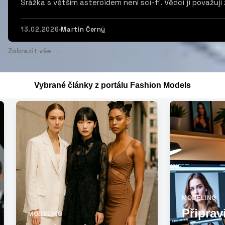
Srážka s větším asteroidem není sci-fi. Vědci ji považují z
13.02.2026
Martin Černý
Zobrazit vše →
Vybrané články z portálu Fashion Models
MODELING
MODELING
Připravili jsme pro
Děkuje