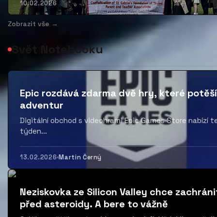
10.02.2026
Zobrazit vše →
Svět Notebooku
Epic rozdává zdarma dvě hry, které potěš
adventur
Digitální obchod s videohrami Epic Games Store nabízí t
týden...
13.02.2026
Martin Černý
Neziskovka ze Silicon Valley chce zachráni
před asteroidy. A bere to vážně