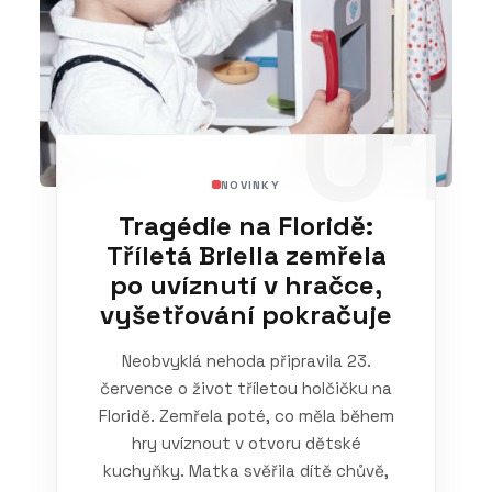
01
NOVINKY
Tragédie na Floridě:
Tříletá Briella zemřela
po uvíznutí v hračce,
vyšetřování pokračuje
Neobvyklá nehoda připravila 23.
července o život tříletou holčičku na
Floridě. Zemřela poté, co měla během
hry uvíznout v otvoru dětské
kuchyňky. Matka svěřila dítě chůvě,