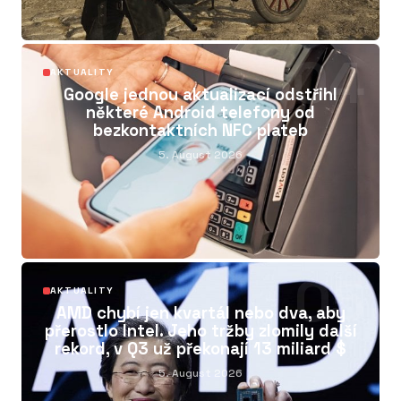
04
AKTUALITY
Google jednou aktualizací odstřihl
některé Android telefony od
bezkontaktních NFC plateb
5. August 2026
05
AKTUALITY
AMD chybí jen kvartál nebo dva, aby
přerostlo Intel. Jeho tržby zlomily další
rekord, v Q3 už překonají 13 miliard $
5. August 2026