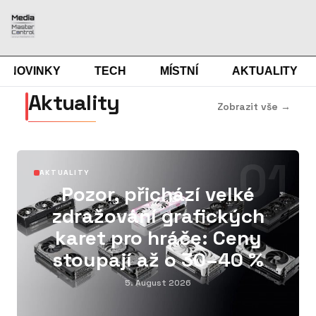
NOVINKY
TECH
MÍSTNÍ
AKTUALITY
Aktuality
Zobrazit vše →
01
AKTUALITY
Pozor, přichází velké
zdražování grafických
karet pro hráče: Ceny
stoupají až o 30–40 %
5. August 2026