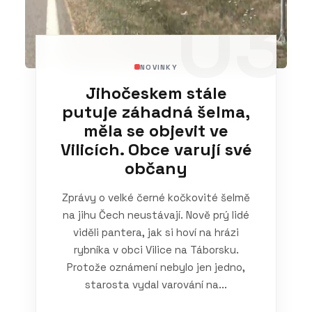
03
NOVINKY
Jihočeskem stále
putuje záhadná šelma,
měla se objevit ve
Vilicích. Obce varují své
občany
Zprávy o velké černé kočkovité šelmě
na jihu Čech neustávají. Nově prý lidé
viděli pantera, jak si hoví na hrázi
rybníka v obci Vilice na Táborsku.
Protože oznámení nebylo jen jedno,
starosta vydal varování na...