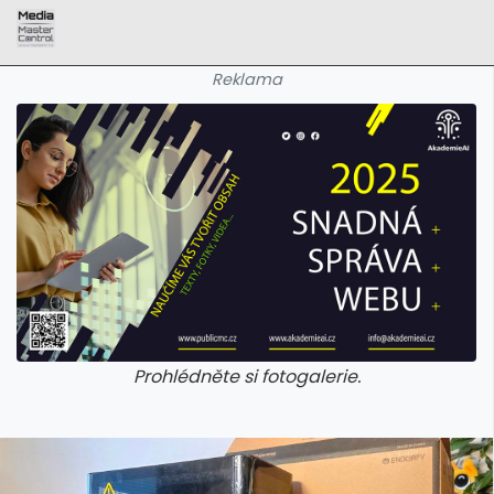
Reklama
Prohlédněte si fotogalerie.
galerie: aplikace camp
galerie: apl