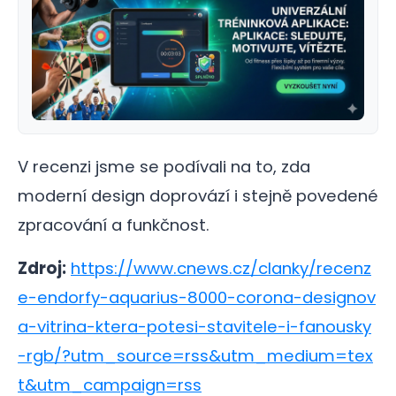
V recenzi jsme se podívali na to, zda
moderní design doprovází i stejně povedené
zpracování a funkčnost.
Zdroj:
https://www.cnews.cz/clanky/recenz
e-endorfy-aquarius-8000-corona-designov
a-vitrina-ktera-potesi-stavitele-i-fanousky
-rgb/?utm_source=rss&utm_medium=tex
t&utm_campaign=rss