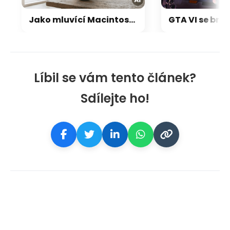
Jako mluvící Macintosh: OpenAI a Jony Ive chystají přelomový repráček, který bude reagovat i pohybem
Líbil se vám tento článek?
Sdílejte ho!