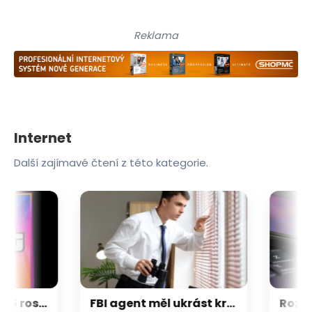
Reklama
Internet
Další zajímavé čtení z této kategorie.
Napětí kolem GTA 6 roste. Srpen může přinést třetí trailer i první gameplay
FBI agent měl ukrást kryptoměny za milion dolarů. Usvědčil ho ChatGPT