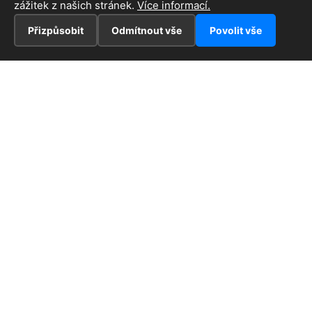
zážitek z našich stránek.
Více informací.
Přizpůsobit
Odmítnout vše
Povolit vše
INFORMACE
Hlavní stránka !