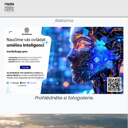
Reklama
Prohlédněte si fotogalerie.
galerie: aplikace camp
galerie: apl