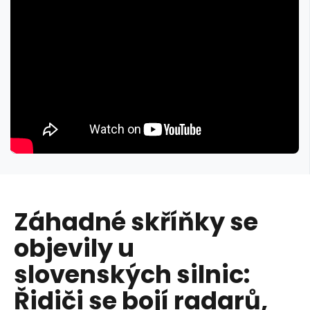
Záhadné skříňky se
objevily u
slovenských silnic:
Řidiči se bojí radarů,