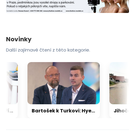
Novinky
Další zajímavé čtení z této kategorie.
Tragédie na Floridě: Tříletá Briella zemřela po uvíznutí v hračce, vyšetřování pokračuje
Bartošek k Turkovi: Hyenismus a nehoráznost. Ke stíhání by ho Sněmovna vydala, míní Vondráček