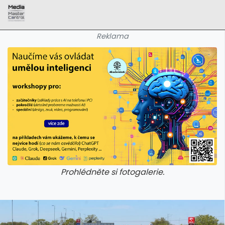
Reklama
Prohlédněte si fotogalerie.
galerie: aplikace camp
galerie: apl