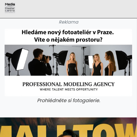
Reklama
Prohlédněte si fotogalerie.
galerie: aplikace camp
galerie: apl