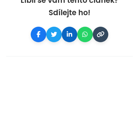
Líbil se vám tento článek?
Sdílejte ho!