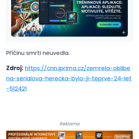
Příčinu smrti neuvedla.
Zdroj:
https://cnn.iprima.cz/zemrela-oblibe
na-serialova-herecka-bylo-ji-teprve-24-let
-512421
Reklama