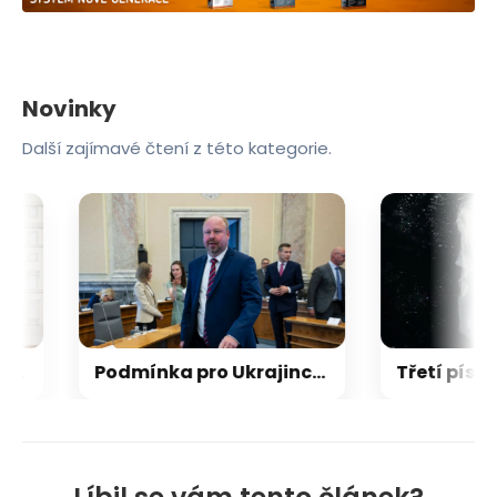
Novinky
Další zajímavé čtení z této kategorie.
ce: Srbsko chce oddělit od Putinova tábora
Podmínka pro Ukrajince za útok zápalnou lahví na dům s dětmi? Tejc zvažuje mimořádný zásah