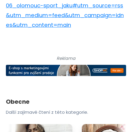
06_olomouc-sport_jaku#utm_source=rss
&utm_medium=feed&utm_campaign=idn
es&utm_content=main
Reklama
Obecne
Další zajímavé čtení z této kategorie.