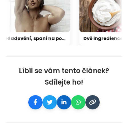
Hladovění, spaní na podlaze, krádeže. Hvězda Sexu ve městě přiznala těžké začátky
Líbil se vám tento článek?
Sdílejte ho!