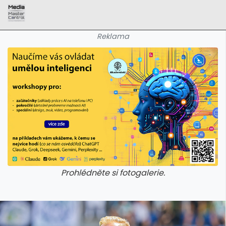
Reklama
Prohlédněte si fotogalerie.
galerie: aplikace camp
galerie: apl