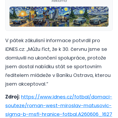
Reklama
V pátek zákulisní informace potvrdil pro
iDNES.cz: „Můžu říct, že k 30. červnu jsme se
domluvili na ukončení spolupráce, protože
jsem dostal nabídku stát se sportovním
ředitelem mládeže v Baníku Ostrava, kterou
jsem akceptoval.“
Zdroj:
https://www.idnes.cz/fotbal/domaci-
souteze/roman-west-miroslav-matusovic-
sigma-b-msfl-hranice-fotbal.A260606_1627