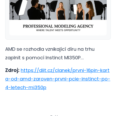
AMD se rozhodla vznikající díru na trhu
zaplnit s pomocí Instinct MI350P…
Zdroj:
https://diit.cz/clanek/prvni-16pin-kart
a-od-amd-zaroven-prvni-pcie-instinct-po-
4-letech-mi350p