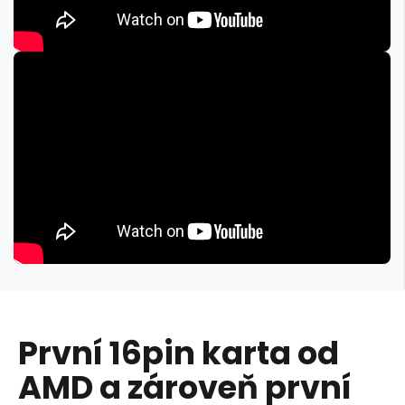
První 16pin karta od
AMD a zároveň první