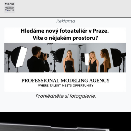
Reklama
Prohlédněte si fotogalerie.
galerie: aplikace camp
galerie: apl