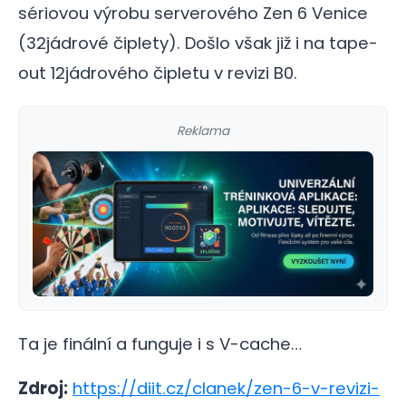
sériovou výrobu serverového Zen 6 Venice
(32jádrové čiplety). Došlo však již i na tape-
out 12jádrového čipletu v revizi B0.
Reklama
Ta je finální a funguje i s V-cache…
Zdroj:
https://diit.cz/clanek/zen-6-v-revizi-