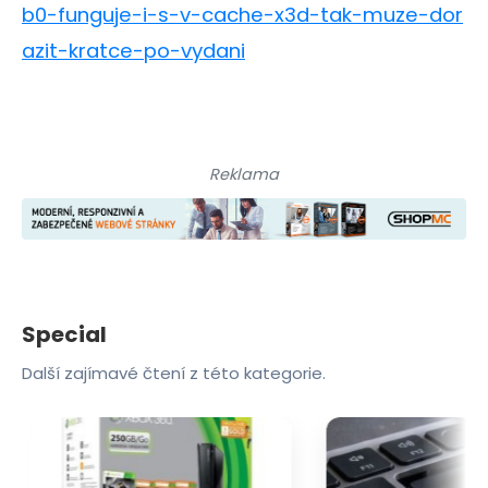
b0-funguje-i-s-v-cache-x3d-tak-muze-dor
azit-kratce-po-vydani
Reklama
Special
Další zajímavé čtení z této kategorie.