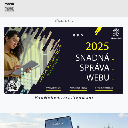
Reklama
Prohlédněte si fotogalerie.
galerie: aplikace camp
galerie: apl