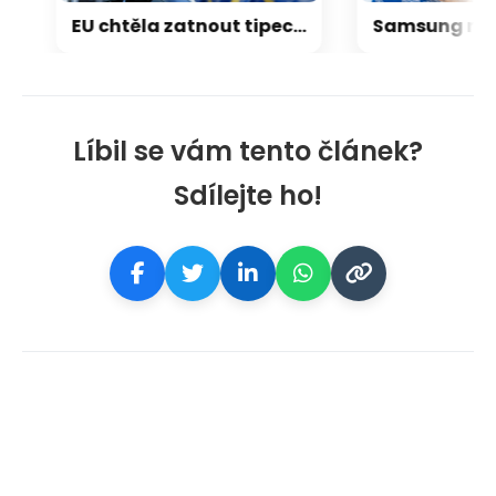
EU chtěla zatnout tipec AI podvodům. Výsledkem je zákon plný otazníků
Líbil se vám tento článek?
Sdílejte ho!