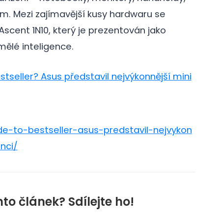
ikace camp
galerie: aplikace cam
em. Mezi zajímavější kusy hardwaru se
scent 1N10, který je prezentován jako
mělé inteligence.
stseller? Asus představil nejvýkonnější mini
e-to-bestseller-asus-predstavil-nejvykon
nci/
nto článek? Sdílejte ho!