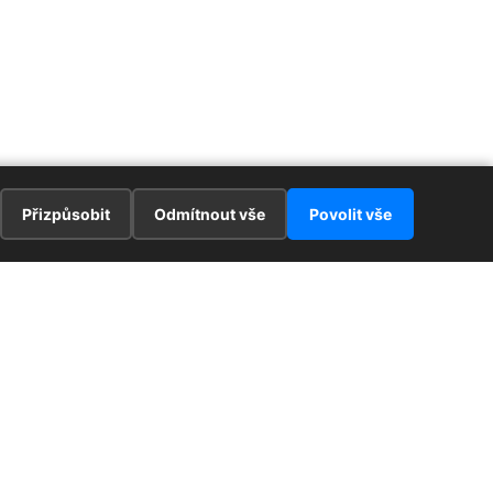
Přizpůsobit
Odmítnout vše
Povolit vše
E
ZAJÍMAVOSTI
PRÁVNÍ UJEDNÁNÍ
ka !
Redaktoři
Ochrana osobních údajů
Cookies