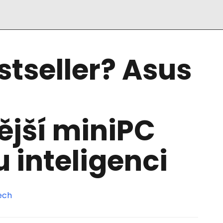
stseller? Asus
ější miniPC
 inteligenci
ech