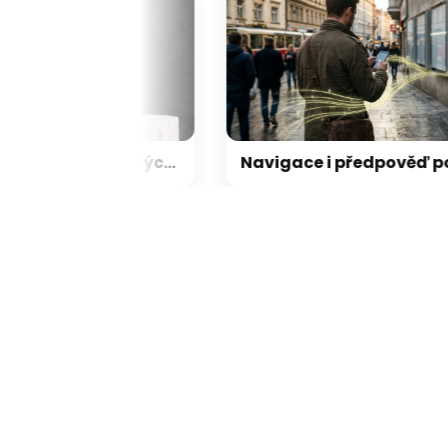
Fenomén zabijáků vlajkových lodí: jak noví hráči dokázali přechytračit mobilní obry
Navigace i předpověď počasí: vaš