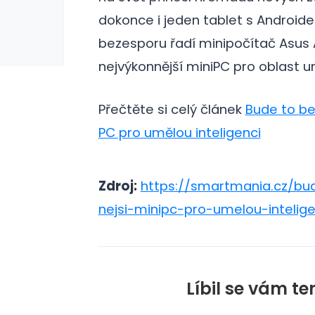
erie: aplikace camp
galerie: apl
dokonce i jeden tablet s Android
bezesporu řadí minipočítač Asus A
nejvýkonnější miniPC pro oblast u
Přečtěte si celý článek
Bude to be
PC pro umělou inteligenci
Zdroj:
https://smartmania.cz/bud
nejsi-minipc-pro-umelou-intelige
Líbil se vám te