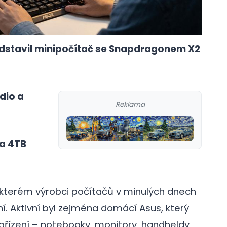
dstavil minipočítač se Snapdragonem X2
dio a
Reklama
 a 4TB
 kterém výrobci počítačů v minulých dnech
ní. Aktivní byl zejména domácí Asus, který
ařízení – notebooky, monitory, handheldy,