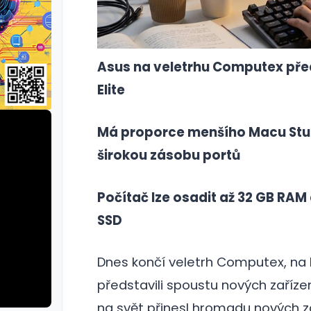
Asus na veletrhu Computex pře
Elite
Má proporce menšího Macu Stu
širokou zásobu portů
Počítač lze osadit až 32 GB RAM
SSD
Dnes končí veletrh Computex, na
představili spoustu nových zaříze
na svět přinesl hromadu nových z