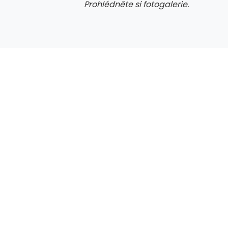
Prohlédněte si fotogalerie.
galerie: aplikace camp
gal