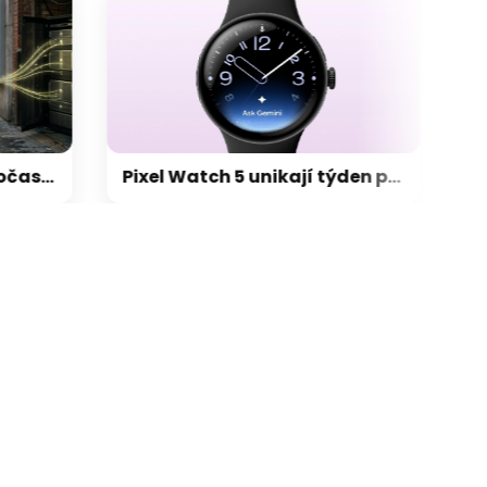
e oblíbené aplikace mohou tajně odesílat informace o poloze
Pixel Watch 5 unikají týden před premiérou. Dvojnásobná paměť, nové funkce a osobní AI