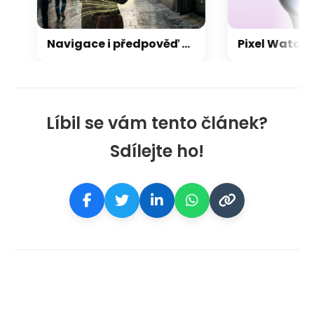
Navigace i předpověď počasí: vaše oblíbené aplikace mohou tajně odesílat informace o poloze
Líbil se vám tento článek?
Sdílejte ho!