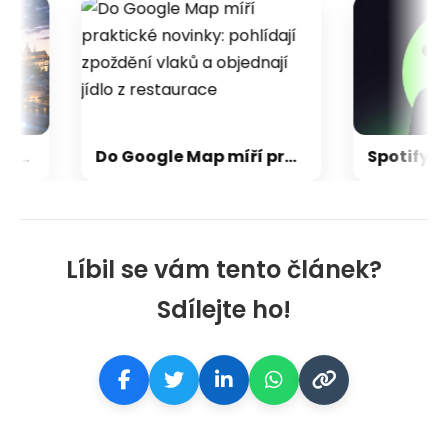
ernetu spokojení. Třetina ale netuší, jestli má doma dostupnou optiku
Do Google Map míří praktické novinky: pohlídají zpoždění vlaků a objednají jídlo z restaurace
Líbil se vám tento článek?
Sdílejte ho!