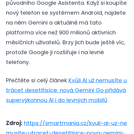
původního Google Asistenta. Když si koupíte
nový telefon se systémem Android, najdete
na něm Gemini a aktuálně má tato
platforma více než 900 milionů aktivních
měsíčních uživatelů. Brzy jich bude ještě víc,
protože Google ji rozšiřuje i na levné
telefony.
Přečtěte si celý článek
Kvůli AI už nemusíte u
trácet desetitisíce: nová Gemini Go přidává
supervýkonnou AI i do levných mobilů
Zdroj:
https://smartmania.cz/kvuli-ai-uz-ne
musite-utracet-desetitisice-nova-gemini-