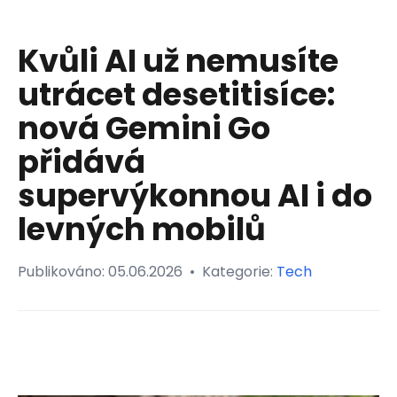
Kvůli AI už nemusíte
utrácet desetitisíce:
nová Gemini Go
přidává
supervýkonnou AI i do
levných mobilů
Publikováno:
05.06.2026
•
Kategorie:
Tech