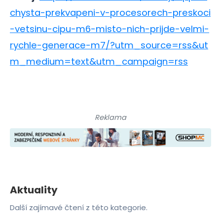
chysta-prekvapeni-v-procesorech-preskoci
-vetsinu-cipu-m6-misto-nich-prijde-velmi-
rychle-generace-m7/?utm_source=rss&ut
m_medium=text&utm_campaign=rss
Reklama
Aktuality
Další zajímavé čtení z této kategorie.