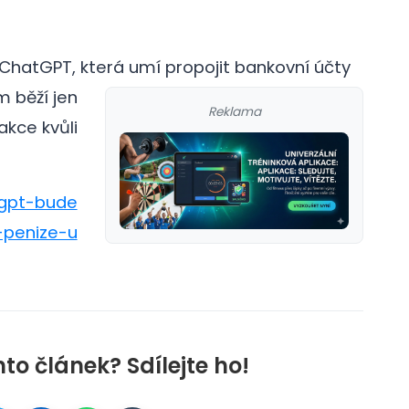
 ChatGPT, která umí propojit bankovní účty
m běží jen
Reklama
akce kvůli
tgpt-bude
-penize-u
nto článek? Sdílejte ho!