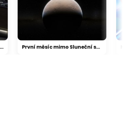
První měsíc mimo Sluneční soustavu: Vědci možná objevili výjimečný systém
ikace camp
galerie: aplikace cam