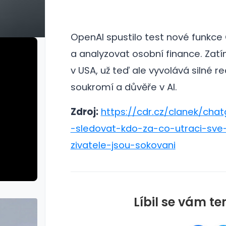
OpenAI spustilo test nové funkce
a analyzovat osobní finance.
Zatí
v USA, už teď ale vyvolává silné re
soukromí a důvěře v AI.
Zdroj:
https://cdr.cz/clanek/cha
-sledovat-kdo-za-co-utraci-sve
zivatele-jsou-sokovani
Líbil se vám te