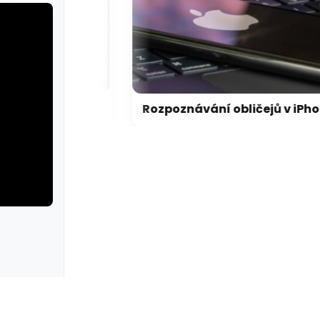
FBI agent měl ukrást kryptoměny za milion dolarů. Usvědčil ho ChatGPT
Rozpoznávání obličejů v iPhonu může Apple přijít extrémně draho
erie: aplikace camp
galerie: apl