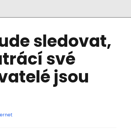
ude sledovat,
utrácí své
vatelé jsou
ternet