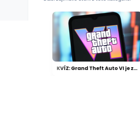
Neodborné, plýtváte penězi, píší umělci Babišovi kvůli Klempířovi. Ministr kulturní politiku hájí
KVÍZ: Grand Theft Auto VI je za dveřmi. Jak dobře se vyznáte v legendární sérii GTA?