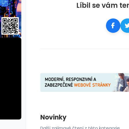
Líbil se vám te
Novinky
Další zajímavé čtení z této kategorie.
erie: aplikace camp
galerie: apl