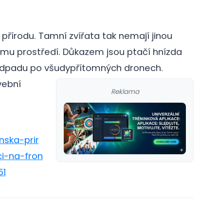
přírodu. Tamní zvířata tak nemají jinou
ímu prostředí. Důkazem jsou ptačí hnízda
odpadu po všudypřítomných dronech.
vební
Reklama
nska-prir
i-na-fron
51