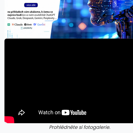
Prohlédněte si fotogalerie.
galerie: aplikace camp
gal