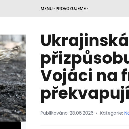
MENU
PROVOZUJEME
Ukrajinská
přizpůsobu
Vojáci na f
překvapují
Publikováno:
28.06.2026
•
Kategorie:
N