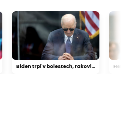
Biden trpí v bolestech, rakovina se rychle šíří. Je smutné to vidět, popsal exprezidentův syn