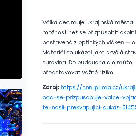
Válka decimuje ukrajinská města i 
možnost než se přizpůsobit okoln
postavená z optických vláken — 
Materiál se ukázal jako skvělá sta
surovina. Do budoucna ale může
představovat vážné riziko.
Zdroj:
https://cnn.iprima.cz/ukraji
oda-se-prizpusobuje-valce-vojac
te-nasli-prekvapujici-dukaz-5145