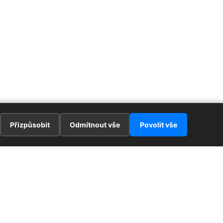
Přizpůsobit
Odmítnout vše
Povolit vše
E
ZAJÍMAVOSTI
PRÁVNÍ UJEDNÁNÍ
ka !
Redaktoři
Ochrana osobních údajů