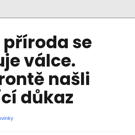
 příroda se
je válce.
rontě našli
cí důkaz
ovinky