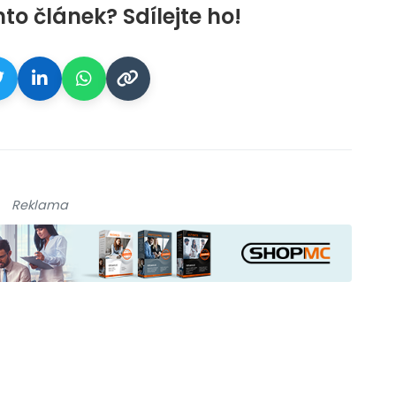
nto článek? Sdílejte ho!
Reklama
ikace camp
galerie: aplikace cam