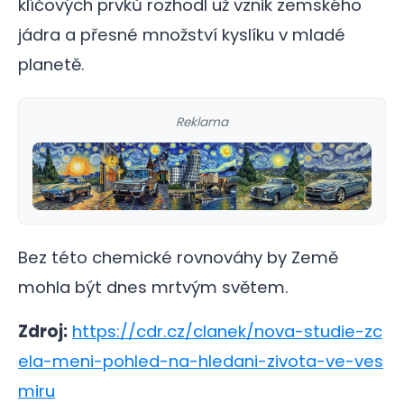
klíčových prvků rozhodl už vznik zemského
jádra a přesné množství kyslíku v mladé
planetě.
Reklama
Bez této chemické rovnováhy by Země
mohla být dnes mrtvým světem.
Zdroj:
https://cdr.cz/clanek/nova-studie-zc
ela-meni-pohled-na-hledani-zivota-ve-ves
miru