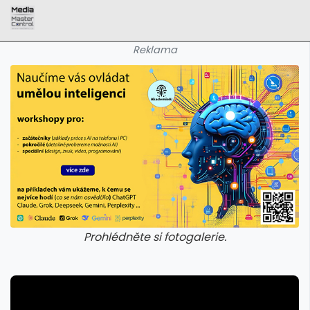
Reklama
Prohlédněte si fotogalerie.
galerie: aplikace camp
galerie: apl