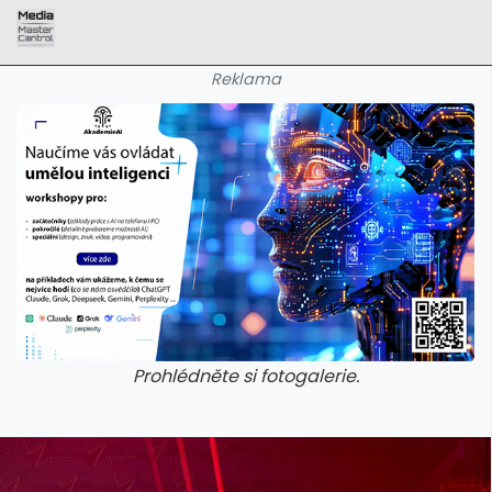
Reklama
Prohlédněte si fotogalerie.
galerie: aplikace camp
galerie: apl