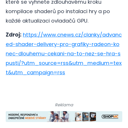
které se vyhnete zdlouhavému kroku
kompilace shaderů po instalaci hry a po
každé aktualizaci ovladačů GPU.
Zdroj:
https://www.cnews.cz/clanky/advanc
ed-shader-delivery-pro-grafiky-radeon-ko
nec-dlouhemu-cekani-na-to-nez-se-hra-s
pusti/?utm_source=rss&utm_medium=tex
t&utm_campaign=rss
Reklama