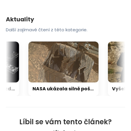
Aktuality
Další zajímavé čtení z této kategorie.
Pozor, přichází velké zdražování grafických karet pro hráče: Ceny stoupají až o 30–40 %
NASA ukázala silně poškozená kola roveru Curiosity. Přesto po 13 letech dál neúnavně zkoumá Mars
Líbil se vám tento článek?