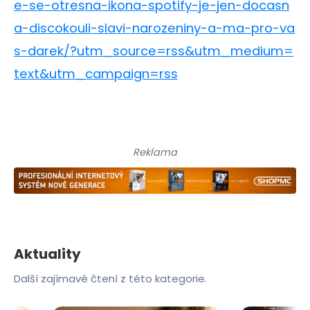
e-se-otresna-ikona-spotify-je-jen-docasn
a-discokouli-slavi-narozeniny-a-ma-pro-va
s-darek/?utm_source=rss&utm_medium=
text&utm_campaign=rss
Reklama
Aktuality
Další zajímavé čtení z této kategorie.