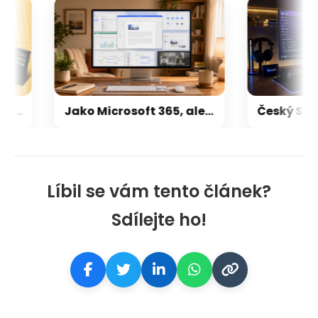
Výrobci pamětí mají 8× vyšší tržby než před rokem. Kdo má největší tržní podíl, a kolik trhu už zabrala Čína?
Jako Microsoft 365, ale čtyřikrát levnější a z Česka. IceWarp nabízí kancelářské balíky a cloud od 34 korun
Líbil se vám tento článek?
Sdílejte ho!