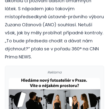
alkoholu či požívání dalších omamných
látek. S nápadem jako takovým
místopředsedkyně ústavně-právního výboru
Zuzana Ožanová (ANO) souhlasí. Netuší
však, jak by měly probíhat případné kontroly.
„To bude předseda chodit a dávat nám
dýchnout?“ ptala se v pořadu 360° na CNN
Prima NEWS.
Reklama