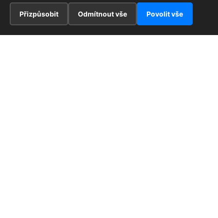
Přizpůsobit
Odmítnout vše
Povolit vše
INFORMACE
Hlavní stránka !