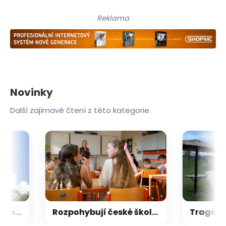
Reklama
Novinky
Další zajímavé čtení z této kategorie.
V italských Alpách zemřela čtrnáctiletá dívka z Česka. Tragédii šetří policie
Rozpohybují české školství ředitelé? Resort věří, že nový nástroj utne nekonečné debaty