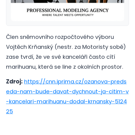
Člen sněmovního rozpočtového výboru
Vojtěch Krňanský (nestr. za Motoristy sobě)
zase tvrdí, že ve své kanceláři často cítí
marihuanu, která se line z okolních prostor.
Zdroj:
https://cnn.iprima.cz/ozanova-preds
eda-nam-bude-davat-dychnout-ja-citim-v
-kancelari-marihuanu-dodal-krnansky-5124
25