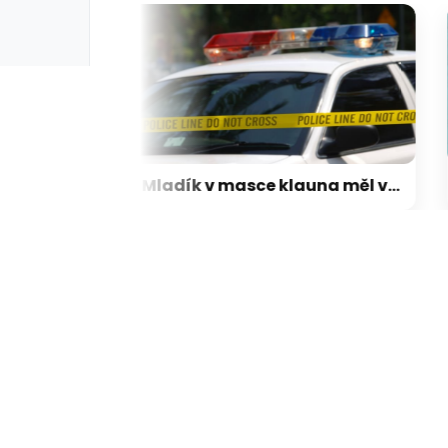
Zemřel známý hudebník a producent Orbit. Spolupracoval s hvězdami jako Madonna a U2
Mladík v masce klauna měl v USA ubodat muže. Kamera ho zachytila při tipování oběti