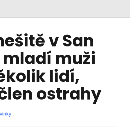
mešitě v San
 mladí muži
ěkolik lidí,
 člen ostrahy
vinky