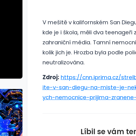
V mešitě v kalifornském San Diegu 
kde je i škola, měli dva teenageři za
zahraniční média. Tamní nemocnice
kolik jich je.
Hrozba byla podle poli
neutralizována.
Zdroj:
https://cnn.iprima.cz/str
ite-v-san-diegu-na-miste-je-nek
ych-nemocnice-prijima-zranene
Líbil se vám te