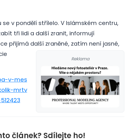
se v pondělí střílelo. V Islámském centru,
bít tři lidi a další zranit, informují
 přijímá další zraněné, zatím není jasné,
cie
Reklama
elba-v-mes
olik-mrtv
-512423
nto článek? Sdílejte ho!