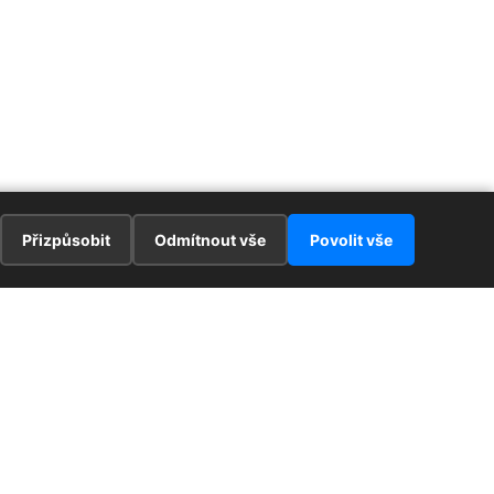
Přizpůsobit
Odmítnout vše
Povolit vše
E
ZAJÍMAVOSTI
PRÁVNÍ UJEDNÁNÍ
ka !
Redaktoři
Ochrana osobních údajů