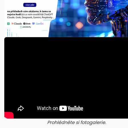
Prohlédněte si fotogalerie.
galerie: aplikace camp
gal