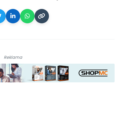
Reklama
ikace camp
galerie: aplikace cam