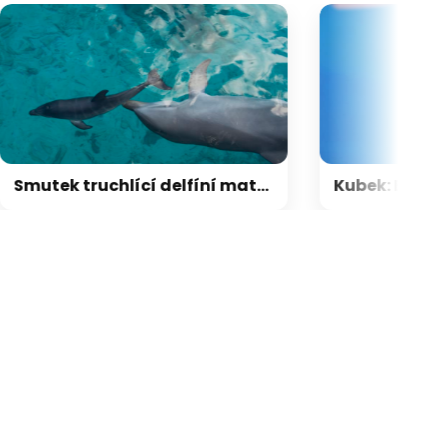
Smutek truchlící delfíní matky: Záběry ukazují loučení s mrtvým mládětem. Trvalo šest dní