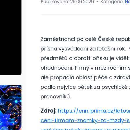
Publikováno:
29.06.2026
•
Kategorie:
No
Zaměstnanci po celé České repub
přísná vysvědčení za letošní rok. 
předmětů a oproti loňsku je vidět
ohodnocení. Firmy v meziročním s
ale propadla oblast péče o zdraví
padlo nejvíce pětek za psychické 
pracovníků.
Zdroj:
https://cnn.iprima.cz/leto
ceni-firmam-znamky-za-mzdy-se
-nejvice-petek-za-peci-o-psych