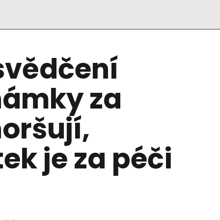
svědčení
námky za
oršují,
ek je za péči
u