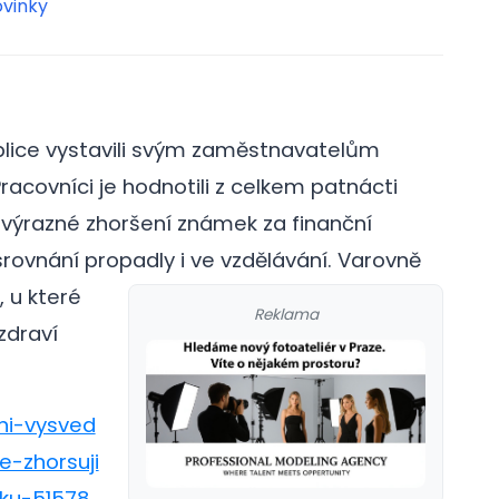
vinky
lice vystavili svým zaměstnavatelům
Pracovníci je hodnotili z celkem patnácti
 výrazné zhoršení známek za finanční
rovnání propadly i ve vzdělávání.
Varovně
, u které
Reklama
zdraví
sni-vysved
-zhorsuji
iku-51578