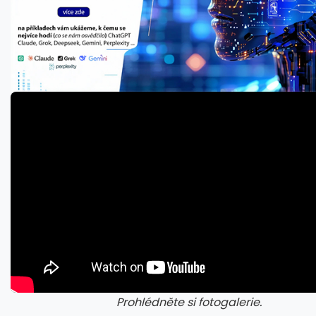
Prohlédněte si fotogalerie.
galerie: aplikace camp
gal