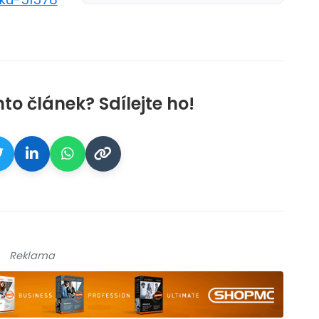
nto článek? Sdílejte ho!
Reklama
ikace camp
galerie: aplikace cam