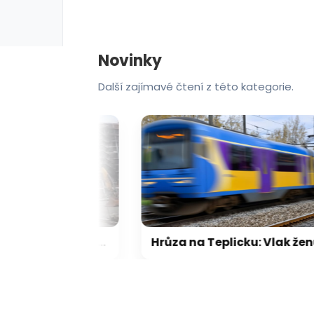
Novinky
Další zajímavé čtení z této kategorie.
Velká demolice ve Zlíně: Do vyhořelé budovy se pustil stotunový bagr. Video ukazuje jeho postup
Hrůza na Teplicku: Vlak ženu vláčel desítky metrů, držela se kočárku