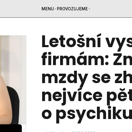
MENU
PROVOZUJEME
Letošní vy
firmám: Z
mzdy se zh
nejvíce pět
o psychik