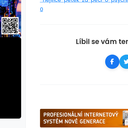
0
Líbil se vám te
erie: aplikace camp
galerie: apl