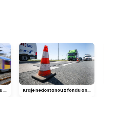
Kraje nedostanou z fondu ani korunu na silnice, oznámil Půta. Ministerstvo krok vysvětluje