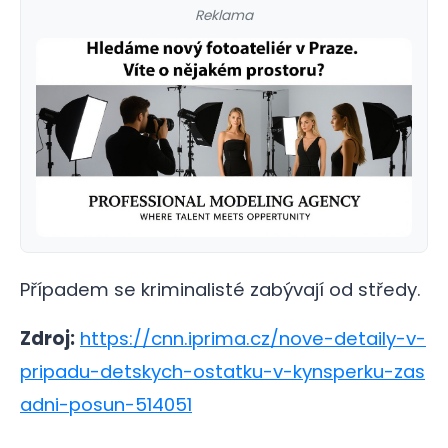
Reklama
Případem se kriminalisté zabývají od středy.
Zdroj:
https://cnn.iprima.cz/nove-detaily-v-
pripadu-detskych-ostatku-v-kynsperku-zas
adni-posun-514051