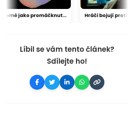
Země jako promáčknutý balón: Unikátní vizualizace odhaluje, jak planetu tvaruje gravitace
Líbil se vám tento článek?
Sdílejte ho!