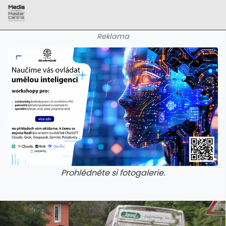
Reklama
Prohlédněte si fotogalerie.
galerie: aplikace camp
galerie: apl