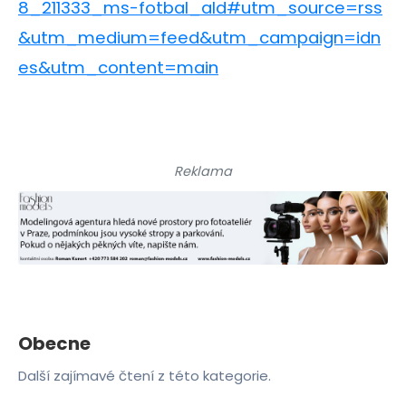
8_211333_ms-fotbal_ald#utm_source=rss
&utm_medium=feed&utm_campaign=idn
es&utm_content=main
Reklama
Obecne
Další zajímavé čtení z této kategorie.