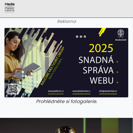
Reklama
Prohlédněte si fotogalerie.
galerie: aplikace camp
galerie: apl