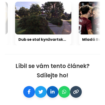
hovala policie
Dub se stal kynžvartskou celebritou. V lázeňském parku roste už déle než století
Líbil se vám tento článek?
Sdílejte ho!