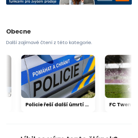
Obecne
Další zajímavé čtení z této kategorie.
s 11 miliard korun
Policie řeší další úmrtí ve vodě. U břehu mosteckého jezera našli mrtvého muže