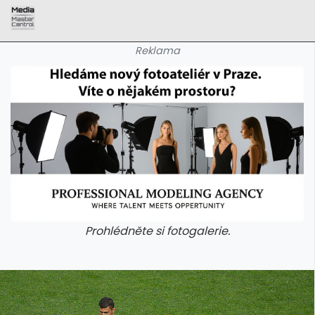
Reklama
Prohlédněte si fotogalerie.
galerie: aplikace camp
galerie: apl