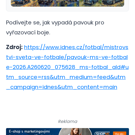
Podívejte se, jak vypadá pavouk pro
vyřazovací boje.
Zdroj:
https://www.idnes.cz/fotbal/mistrovs
tvi-sveta-ve-fotbale/pavouk-ms-ve-fotbal
e-2026.A260620_075628_ms-fotbal_ald#u
tm_source=rss&utm_medium=feed&utm
_campaign=idnes&utm_content=main
Reklama