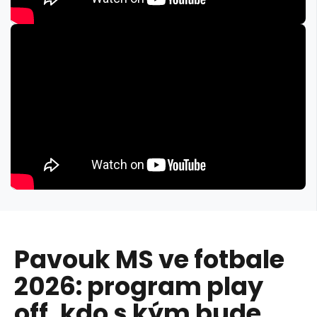
Pavouk MS ve fotbale
2026: program play
off, kdo s kým bude