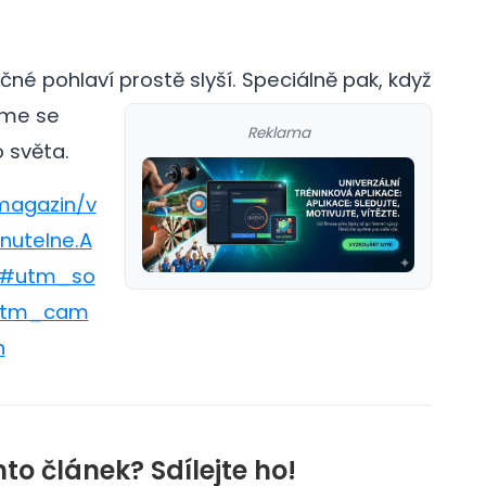
čné pohlaví prostě slyší. Speciálně pak, když
ďme se
Reklama
 světa.
magazin/v
nutelne.A
s#utm_so
utm_cam
n
nto článek? Sdílejte ho!