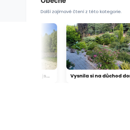
Obecne
erie: aplikace camp
galerie: apl
Další zajímavé čtení z této kategorie.
Dodávkou s dětmi: Vydali jsme se jihem Čech po stopách jednookého hejtmana