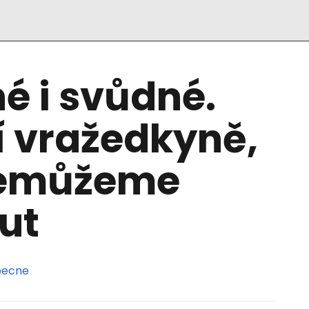
é i svůdné.
í vražedkyně,
nemůžeme
ut
ecne