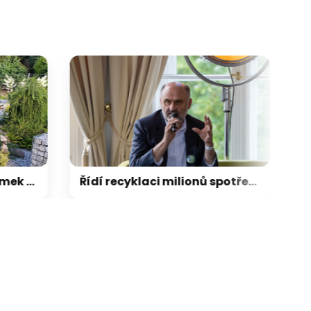
ikace camp
galerie: aplikace cam
Vysnila si na důchod domek se zahrádkou. Tu manžel viděl, až když byla hotová
Řídí recyklaci milionů spotřebičů, odpočívá v horách bez signálu