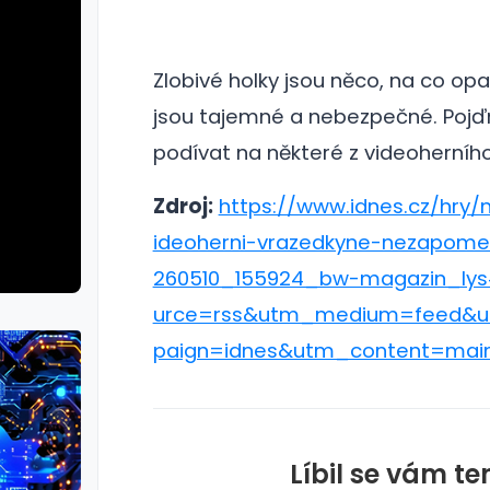
Zlobivé holky jsou něco, na co opa
jsou tajemné a nebezpečné.
Poj
podívat na některé z videoherního
Zdroj:
https://www.idnes.cz/hry/
ideoherni-vrazedkyne-nezapome
260510_155924_bw-magazin_ly
urce=rss&utm_medium=feed&
paign=idnes&utm_content=mai
Líbil se vám te