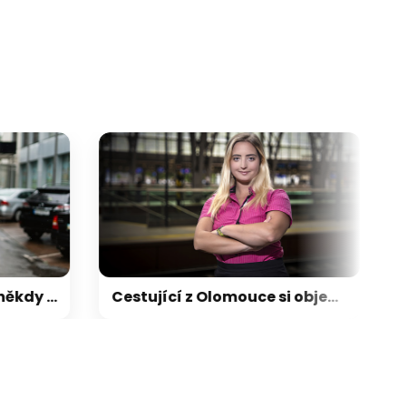
ikace camp
galerie: aplikace cam
Počasí a naše nálada: někdy je lepší přizpůsobit plány obloze
Cestující z Olomouce si objednávají nejvíc. Stevardka odhaluje zákulisí práce ve vlaku