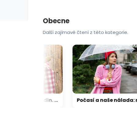
erie: aplikace camp
galerie: apl
Obecne
Další zajímavé čtení z této kategorie.
Dvě ingredience a pár hodin. Zkuste domácí jogurt, je výborný při hubnutí