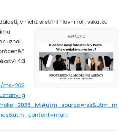
osti, v nichž si střihl hlavní roli, vskutku
římu
Reklama
k uznali.
bráceně,“
ězství 4:3
ej/ms-202
euznany-g
s-hokej-2026_ivt#utm_source=rss&utm_m
nes&utm_content=main