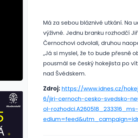
Má za sebou bláznivé utkání. Na udál
výživné.
Jednu branku rozhodčí Ji
Černochovi odvolali, druhou naopa
„Já si myslel, že to bude přesně o
pousmál se český hokejista po vít
nad Švédskem.
Zdroj:
https://www.idnes.cz/hok
6/jiri-cernoch-cesko-svedsko-n
ol-rozhodci.A260518_233316_m
edium=feed&utm_campaign=id