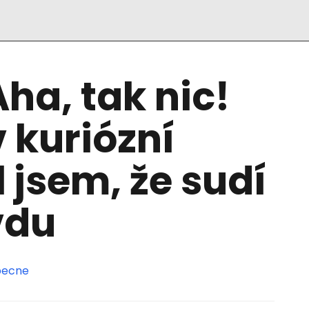
Aha, tak nic!
 kuriózní
 jsem, že sudí
vdu
ecne