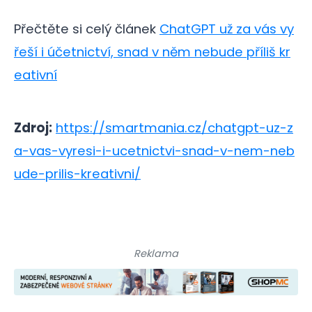
Přečtěte si celý článek
ChatGPT už za vás vy
řeší i účetnictví, snad v něm nebude příliš kr
eativní
Zdroj:
https://smartmania.cz/chatgpt-uz-z
a-vas-vyresi-i-ucetnictvi-snad-v-nem-neb
ude-prilis-kreativni/
Reklama