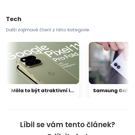
Tech
Další zajímavé čtení z této kategorie.
Měla to být atraktivní inovace, světelné rozhraní na Pixelu 11 nabídne jen velmi omezené funkce
Líbil se vám tento článek?