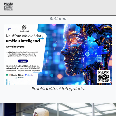
Reklama
Prohlédněte si fotogalerie.
galerie: aplikace camp
galerie: apl