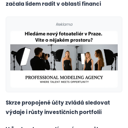
začala lidem radit v oblasti financí
Reklama
Skrze propojené účty zvládá sledovat
výdaje i růsty investičních portfolií