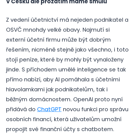
V Česku ale prozatím máme smůlu
Z vedení účetnictví má nejeden podnikatel a
OSVČ mnohdy velké obavy. Najmutí si
externí účetní firmu může být dobrým
řešením, nicméně stejně jako všechno, i toto
stojí peníze, které by mohly být vynaloženy
jinde. S příchodem umělé inteligence se tak
přímo nabízí, aby AI pomáhala s účetními
hlavolamkami jak podnikatelům, tak i
běžným domácnostem. OpenAI proto nyní
přidává do
ChatGPT
novou funkci pro správu
osobních financí, která uživatelům umožní
propojit své finanční účty s chatbotem.