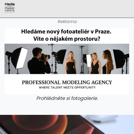
Reklama
Prohlédněte si fotogalerie.
galerie: aplikace camp
galerie: apl