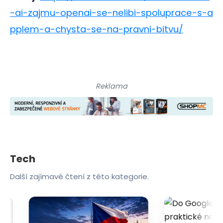
-ai-zajmu-openai-se-nelibi-spoluprace-s-a
pplem-a-chysta-se-na-pravni-bitvu/
Reklama
Tech
Další zajímavé čtení z této kategorie.