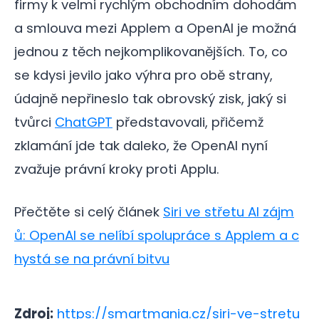
firmy k velmi rychlým obchodním dohodám
a smlouva mezi Applem a OpenAI je možná
jednou z těch nejkomplikovanějších. To, co
se kdysi jevilo jako výhra pro obě strany,
údajně nepřineslo tak obrovský zisk, jaký si
tvůrci
ChatGPT
představovali, přičemž
zklamání jde tak daleko, že OpenAI nyní
zvažuje právní kroky proti Applu.
Přečtěte si celý článek
Siri ve střetu AI zájm
ů: OpenAI se nelíbí spolupráce s Applem a c
hystá se na právní bitvu
Zdroj:
https://smartmania.cz/siri-ve-stretu