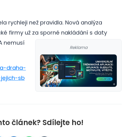
la rychleji než pravidla. Nová analýza
cké firmy už za sporné nakládání s daty
A nemusí
Reklama
ma-draha-
jejich-sb
nto článek? Sdílejte ho!