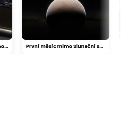
ikace camp
galerie: aplikace cam
První měsíc mimo Sluneční soustavu: Vědci možná objevili výjimečný systém