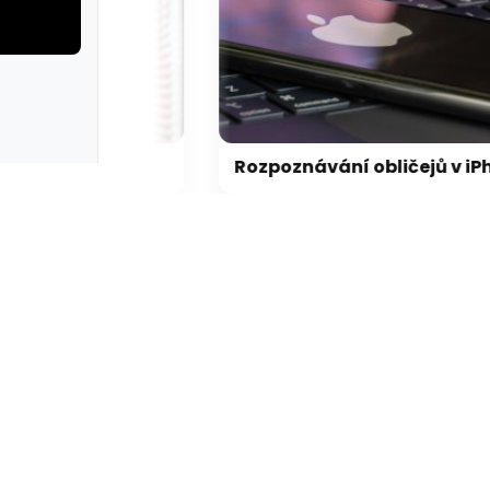
erie: aplikace camp
galerie: apl
FBI agent měl ukrást kryptoměny za milion dolarů. Usvědčil ho ChatGPT
Rozpoznávání obličejů v iPhonu může Apple přijít extrémně draho