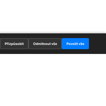
Přizpůsobit
Odmítnout vše
Povolit vše
E
ZAJÍMAVOSTI
PRÁVNÍ UJEDNÁNÍ
ka !
Redaktoři
Ochrana osobních údajů
Cookies