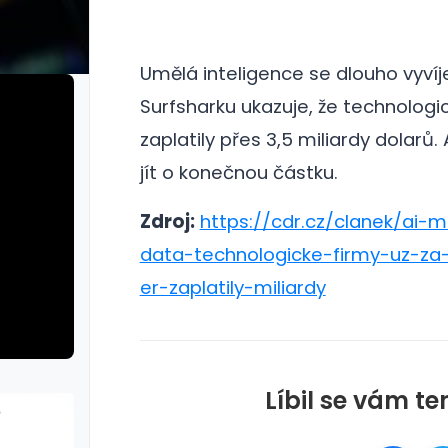
Umělá inteligence se dlouho vyvíje
Surfsharku ukazuje, že technologi
zaplatily přes 3,5 miliardy dolarů.
jít o konečnou částku.
Zdroj:
https://cdr.cz/clanek/ai-
data-technologicke-firmy-uz-za-
er-zaplatily-miliardy
Líbil se vám te