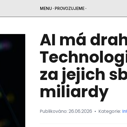
MENU
PROVOZUJEME
AI má drah
Technologi
za jejich s
miliardy
Publikováno:
26.06.2026
•
Kategorie:
In