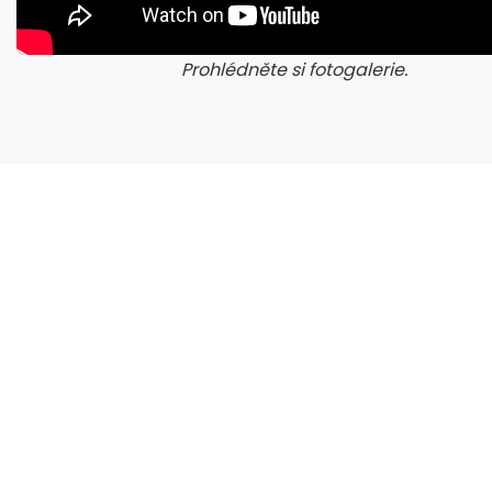
Prohlédněte si fotogalerie.
galerie: aplikace camp
gal
Napětí kolem GTA 6 roste. Srpen může přinést třetí trailer i první gameplay