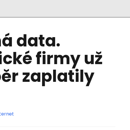
á data.
cké firmy už
běr zaplatily
ternet