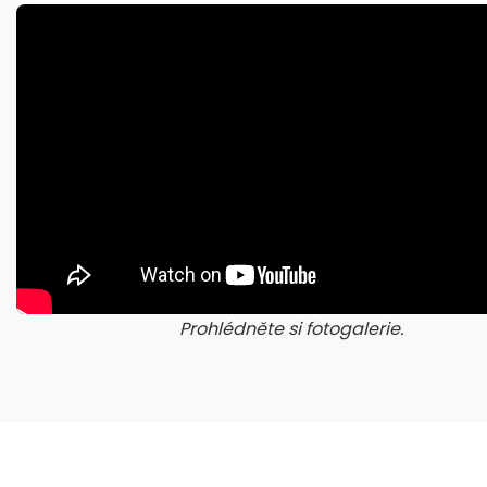
Nestačí kontrolovat adresu webu. Nový útok na Microsoft využívá oficiální portál
Prohlédněte si fotogalerie.
galerie: aplikace camp
gal