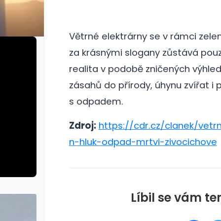
Větrné elektrárny se v rámci zelen
za krásnými slogany zůstává pouz
realita v podobě zničených výhledů
zásahů do přírody, úhynu zvířat i
s odpadem.
Zdroj:
https://cdr.cz/clanek/vet
n-hluk-odpad-mrtvi-zivocichove
Líbil se vám te