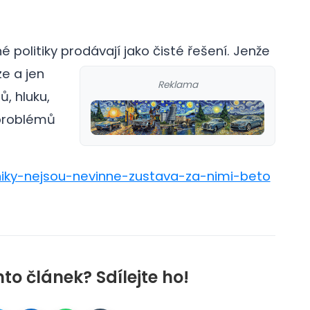
é politiky prodávají jako čisté řešení.
Jenže
e a jen
Reklama
, hluku,
 problémů
rniky-nejsou-nevinne-zustava-za-nimi-beto
nto článek? Sdílejte ho!