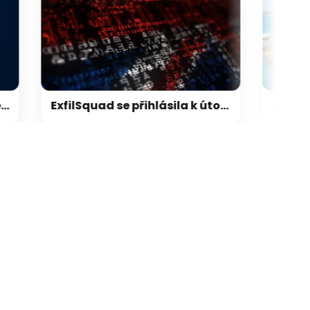
ExfilSquad se přihlásila k útoku na britskou policii. Žádala výkupné za mlčení
ikace camp
galerie: aplikace cam