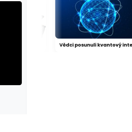
LEGO představilo dosud nejdetailnější model Hubbleova teleskopu
Vědci posunuli kvantový internet. Propojili ho s běžným internetem
erie: aplikace camp
galerie: apl