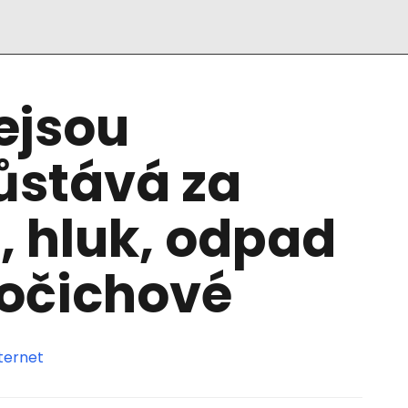
ejsou
ůstává za
, hluk, odpad
vočichové
ternet