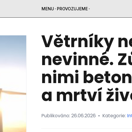
MENU
PROVOZUJEME
Větrníky n
nevinné. Z
nimi beton
a mrtví ži
Publikováno:
26.06.2026
•
Kategorie:
In