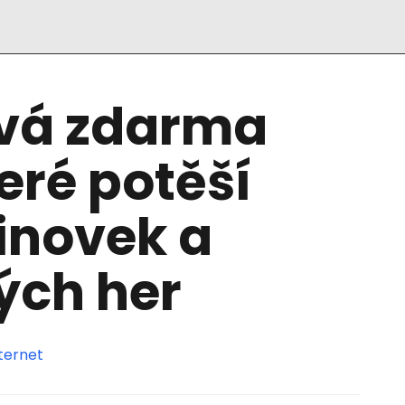
ává zdarma
eré potěší
inovek a
ých her
ternet