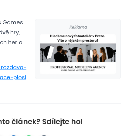
ic Games
Reklama
dvě hry,
ých her a
c-rozdava-
ace-plosi
nto článek? Sdílejte ho!