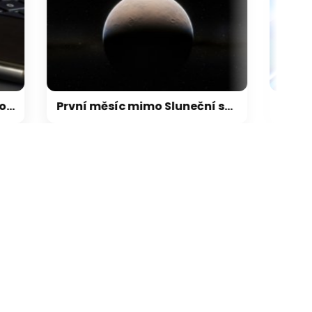
ikace camp
galerie: aplikace cam
První měsíc mimo Sluneční soustavu: Vědci možná objevili výjimečný systém