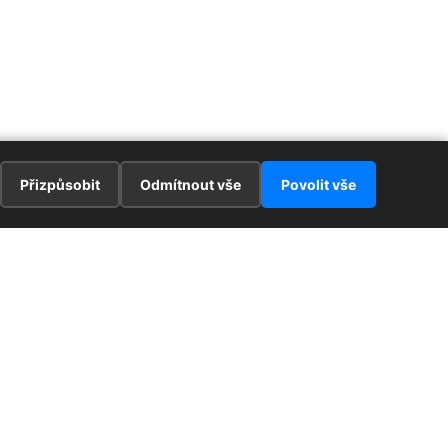
Přizpůsobit
Odmítnout vše
Povolit vše
E
ZAJÍMAVOSTI
PRÁVNÍ UJEDNÁNÍ
ka !
Redaktoři
Ochrana osobních údajů
Cookies