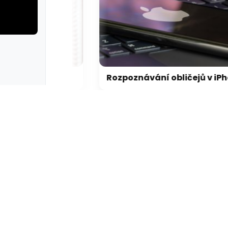
erie: aplikace camp
galerie: apl
FBI agent měl ukrást kryptoměny za milion dolarů. Usvědčil ho ChatGPT
Rozpoznávání obličejů v iPhonu může Apple přijít extrémně draho