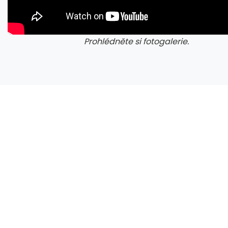
Prohlédněte si fotogalerie.
galerie: aplikace camp
gal
Napětí kolem GTA 6 roste. Srpen může přinést třetí trailer i první gameplay