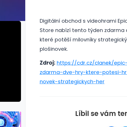
Digitální obchod s videohrami Ep
Store nabízí tento týden zdarma 
které potěší milovníky strategick
plošinovek.
Zdroj:
https://cdr.cz/clanek/epi
zdarma-dve-hry-ktere-potesi-hr
novek-strategickych-her
Líbil se vám te