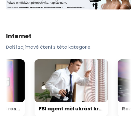
Internet
Další zajímavé čtení z této kategorie.
Napětí kolem GTA 6 roste. Srpen může přinést třetí trailer i první gameplay
FBI agent měl ukrást kryptoměny za milion dolarů. Usvědčil ho ChatGPT