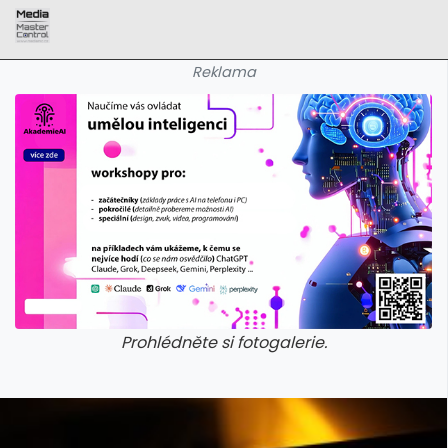
Reklama
Prohlédněte si fotogalerie.
galerie: aplikace camp
galerie: apl