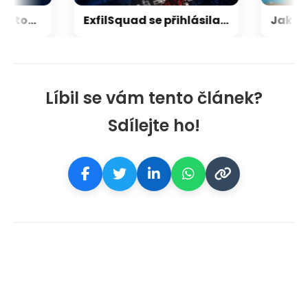
Vědci posunuli kvantový internet. Propojili ho s běžným internetem
ExfilSquad se přihlásila k útoku na britskou policii. Žádala výkupné za mlčení
Líbil se vám tento článek?
Sdílejte ho!