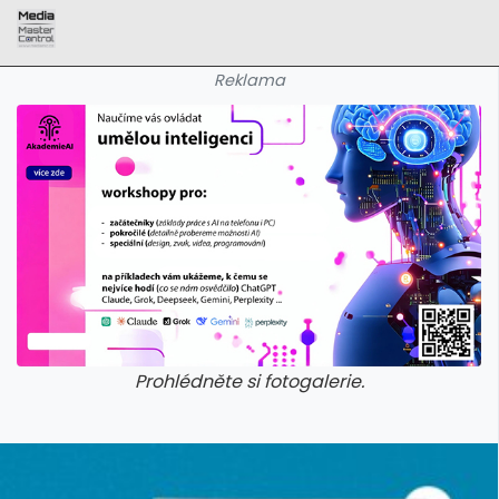
Reklama
Prohlédněte si fotogalerie.
galerie: aplikace camp
galerie: apl