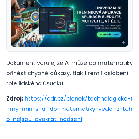
Dokument varuje, že AI může do matematiky
přinést chybné důkazy, tlak firem i oslabení
role lidského úsudku.
Zdroj:
https://cdr.cz/clanek/technologicke-f
irmy-miri-s-ai-do-matematiky-vedci-z-toh
o-nejsou-dvakrat-nadseni